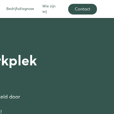
Wie zijn
Contact
Bedrijfsdiagnose
wij
kplek
teld door
!