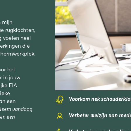
n mijn
ge rugklachten,
g voelen heel
merkingen die
chermwerkplek.
oor het
r in jouw
jke FIA
ieke
Voorkom nek schouderkl
an een
Neem vandaag
Verbeter welzijn van med
 en een