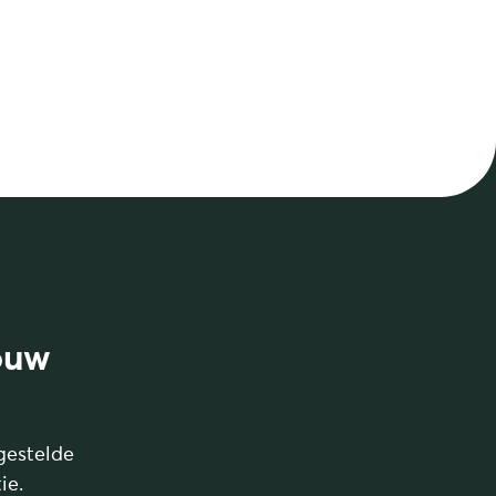
ouw
gestelde
ie.