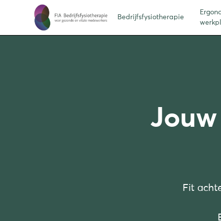
Ergon
Bedrijfsfysiotherapie
werkp
Jouw
Fit acht