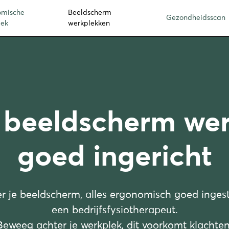
omische
Beeldscherm
Gezondheidsscan
lek
werkplekken
 beeldscherm wer
goed ingericht
er je beeldscherm, alles ergonomisch goed inges
een bedrijfsfysiotherapeut.
Beweeg achter je werkplek, dit voorkomt klachten